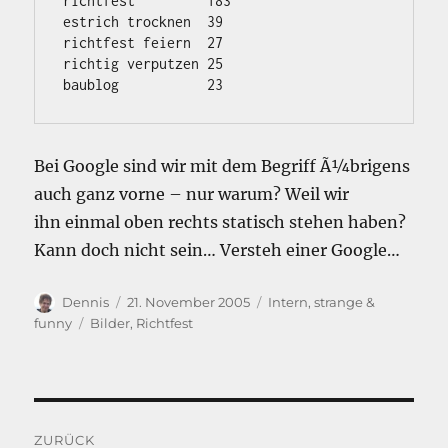
richtfest         183

estrich trocknen  39

richtfest feiern  27

richtig verputzen 25

Bei Google sind wir mit dem Begriff Ã¼brigens
auch ganz vorne – nur warum? Weil wir
ihn einmal oben rechts statisch stehen haben?
Kann doch nicht sein… Versteh einer Google…
Autor
Veröffentlicht
Kategorien
Dennis
21. November 2005
Intern
,
strange &
am
Schlagwörter
funny
Bilder
,
Richtfest
Beitragsnavigation
ZURÜCK