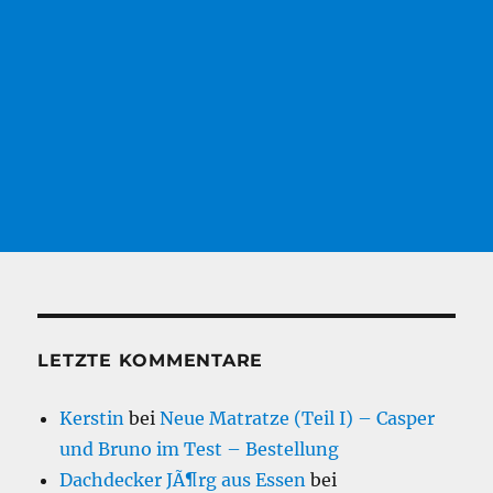
LETZTE KOMMENTARE
Kerstin
bei
Neue Matratze (Teil I) – Casper
und Bruno im Test – Bestellung
Dachdecker JÃ¶rg aus Essen
bei