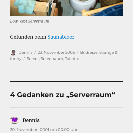
Low-cost Serverraum
Gefunden beim
Saunabiber
Autor
Veröffentlicht
Kategorien
Dennis
23. November 2005
Bildreize
,
strange &
am
Schlagwörter
funny
Server
,
Serverraum
,
Toilette
4 Gedanken zu „Serverraum“
Dennis
sagt:
30. November -0001 um 00:00 Uhr