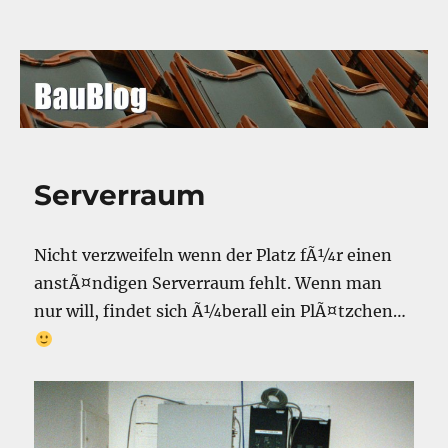
BauBlog
Serverraum
Nicht verzweifeln wenn der Platz fÃ¼r einen
anstÃ¤ndigen Serverraum fehlt. Wenn man
nur will, findet sich Ã¼berall ein PlÃ¤tzchen…