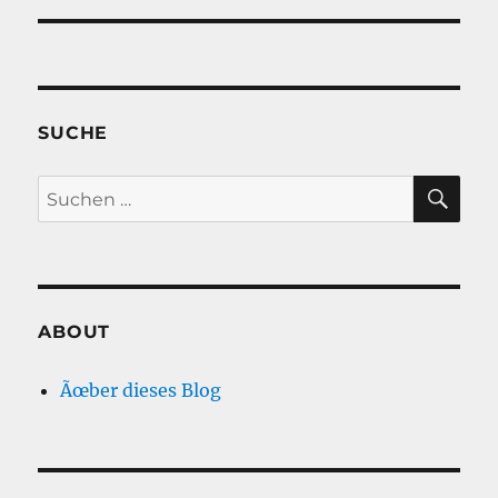
SUCHE
SU
Suche
nach:
ABOUT
Ãœber dieses Blog