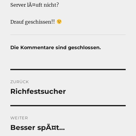
Server lÃ¤uft nicht?
Drauf geschissen!!
Die Kommentare sind geschlossen.
Beitragsnavigation
ZURÜCK
Richfestsucher
Vorheriger
Beitrag:
WEITER
Besser spÃ¤t…
Nächster
Beitrag: