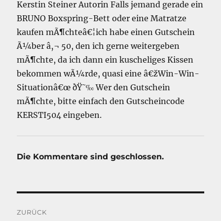
Kerstin Steiner Autorin Falls jemand gerade ein
BRUNO Boxspring-Bett oder eine Matratze
kaufen mÃ¶chteâ€¦ich habe einen Gutschein
Ã¼ber â‚¬ 50, den ich gerne weitergeben
mÃ¶chte, da ich dann ein kuscheliges Kissen
bekommen wÃ¼rde, quasi eine â€žWin-Win-
Situationâ€œ ðŸ˜‰ Wer den Gutschein
mÃ¶chte, bitte einfach den Gutscheincode
KERSTI504 eingeben.
Die Kommentare sind geschlossen.
Beitragsnavigation
ZURÜCK