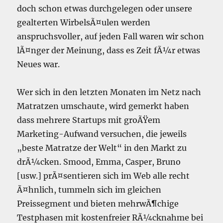
doch schon etwas durchgelegen oder unsere
gealterten WirbelsÃ¤ulen werden
anspruchsvoller, auf jeden Fall waren wir schon
lÃ¤nger der Meinung, dass es Zeit fÃ¼r etwas
Neues war.
Wer sich in den letzten Monaten im Netz nach
Matratzen umschaute, wird gemerkt haben
dass mehrere Startups mit groÃŸem
Marketing-Aufwand versuchen, die jeweils
„beste Matratze der Welt“ in den Markt zu
drÃ¼cken. Smood, Emma, Casper, Bruno
[usw.] prÃ¤sentieren sich im Web alle recht
Ã¤hnlich, tummeln sich im gleichen
Preissegment und bieten mehrwÃ¶chige
Testphasen mit kostenfreier RÃ¼cknahme bei