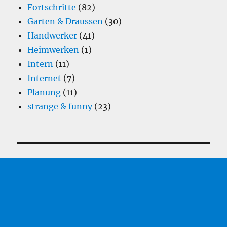
Fortschritte
(82)
Garten & Draussen
(30)
Handwerker
(41)
Heimwerken
(1)
Intern
(11)
Internet
(7)
Planung
(11)
strange & funny
(23)