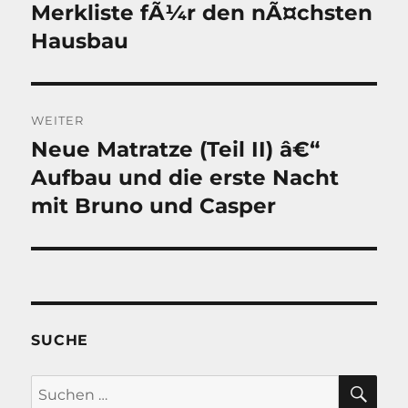
Merkliste fÃ¼r den nÃ¤chsten
Vorheriger
Beitrag:
Hausbau
WEITER
Neue Matratze (Teil II) â€“
Nächster
Beitrag:
Aufbau und die erste Nacht
mit Bruno und Casper
SUCHE
SU
Suche