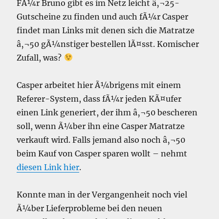
FÃ¼r Bruno gibt es im Netz leicht â‚¬25-
Gutscheine zu finden und auch fÃ¼r Casper
findet man Links mit denen sich die Matratze
â‚¬50 gÃ¼nstiger bestellen lÃ¤sst. Komischer
Zufall, was?
Casper arbeitet hier Ã¼brigens mit einem
Referer-System, dass fÃ¼r jeden KÃ¤ufer
einen Link generiert, der ihm â‚¬50 bescheren
soll, wenn Ã¼ber ihn eine Casper Matratze
verkauft wird. Falls jemand also noch â‚¬50
beim Kauf von Casper sparen wollt – nehmt
diesen Link hier
.
Konnte man in der Vergangenheit noch viel
Ã¼ber Lieferprobleme bei den neuen