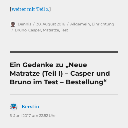
[
weiter mit Teil 2
]
Autor
Veröffentlicht
Kategorien
Dennis
30. August 2016
Allgemein
,
Einrichtung
am
Schlagwörter
Bruno
,
Casper
,
Matratze
,
Test
Ein Gedanke zu „Neue
Matratze (Teil I) – Casper und
Bruno im Test – Bestellung“
Kerstin
sagt:
5. Juni 2017 um 22:52 Uhr