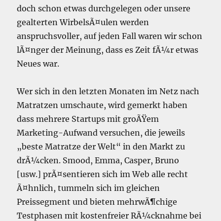
doch schon etwas durchgelegen oder unsere
gealterten WirbelsÃ¤ulen werden
anspruchsvoller, auf jeden Fall waren wir schon
lÃ¤nger der Meinung, dass es Zeit fÃ¼r etwas
Neues war.
Wer sich in den letzten Monaten im Netz nach
Matratzen umschaute, wird gemerkt haben
dass mehrere Startups mit groÃŸem
Marketing-Aufwand versuchen, die jeweils
„beste Matratze der Welt“ in den Markt zu
drÃ¼cken. Smood, Emma, Casper, Bruno
[usw.] prÃ¤sentieren sich im Web alle recht
Ã¤hnlich, tummeln sich im gleichen
Preissegment und bieten mehrwÃ¶chige
Testphasen mit kostenfreier RÃ¼cknahme bei