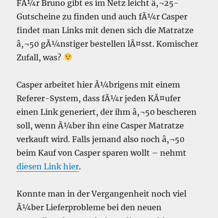
FÃ¼r Bruno gibt es im Netz leicht â‚¬25-
Gutscheine zu finden und auch fÃ¼r Casper
findet man Links mit denen sich die Matratze
â‚¬50 gÃ¼nstiger bestellen lÃ¤sst. Komischer
Zufall, was?
Casper arbeitet hier Ã¼brigens mit einem
Referer-System, dass fÃ¼r jeden KÃ¤ufer
einen Link generiert, der ihm â‚¬50 bescheren
soll, wenn Ã¼ber ihn eine Casper Matratze
verkauft wird. Falls jemand also noch â‚¬50
beim Kauf von Casper sparen wollt – nehmt
diesen Link hier
.
Konnte man in der Vergangenheit noch viel
Ã¼ber Lieferprobleme bei den neuen