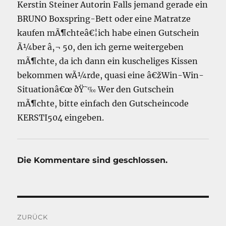
Kerstin Steiner Autorin Falls jemand gerade ein
BRUNO Boxspring-Bett oder eine Matratze
kaufen mÃ¶chteâ€¦ich habe einen Gutschein
Ã¼ber â‚¬ 50, den ich gerne weitergeben
mÃ¶chte, da ich dann ein kuscheliges Kissen
bekommen wÃ¼rde, quasi eine â€žWin-Win-
Situationâ€œ ðŸ˜‰ Wer den Gutschein
mÃ¶chte, bitte einfach den Gutscheincode
KERSTI504 eingeben.
Die Kommentare sind geschlossen.
Beitragsnavigation
ZURÜCK