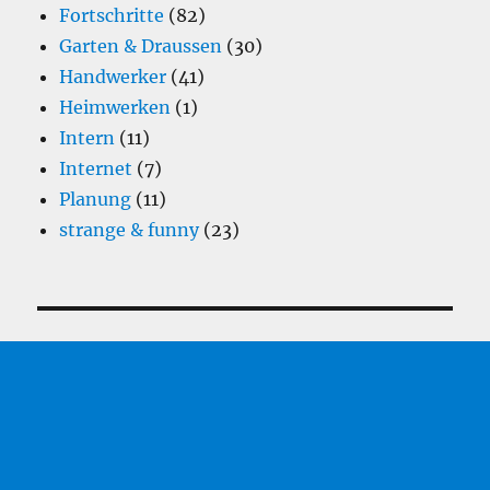
Fortschritte
(82)
Garten & Draussen
(30)
Handwerker
(41)
Heimwerken
(1)
Intern
(11)
Internet
(7)
Planung
(11)
strange & funny
(23)