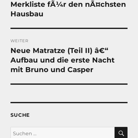
Merkliste fÃ¼r den nÃ¤chsten
Vorheriger
Beitrag:
Hausbau
WEITER
Neue Matratze (Teil II) â€“
Nächster
Beitrag:
Aufbau und die erste Nacht
mit Bruno und Casper
SUCHE
SU
Suche