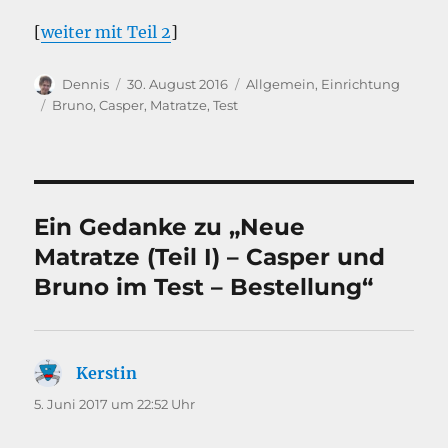
[
weiter mit Teil 2
]
Autor
Veröffentlicht
Kategorien
Dennis
30. August 2016
Allgemein
,
Einrichtung
am
Schlagwörter
Bruno
,
Casper
,
Matratze
,
Test
Ein Gedanke zu „Neue
Matratze (Teil I) – Casper und
Bruno im Test – Bestellung“
Kerstin
sagt:
5. Juni 2017 um 22:52 Uhr