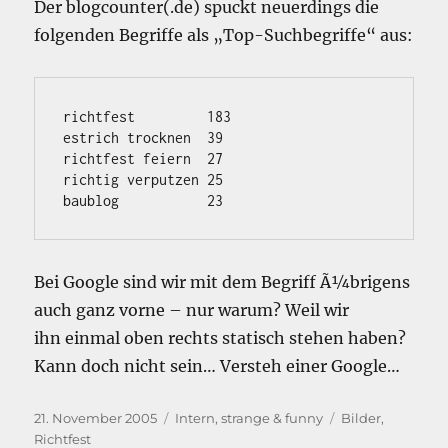
Der blogcounter(.de) spuckt neuerdings die
folgenden Begriffe als „Top-Suchbegriffe“ aus:
richtfest         183

estrich trocknen  39

richtfest feiern  27

richtig verputzen 25

Bei Google sind wir mit dem Begriff Ã¼brigens
auch ganz vorne – nur warum? Weil wir
ihn einmal oben rechts statisch stehen haben?
Kann doch nicht sein… Versteh einer Google…
Veröffentlicht
Kategorien
Schlagwörter
21. November 2005
Intern
,
strange & funny
Bilder
,
am
Richtfest