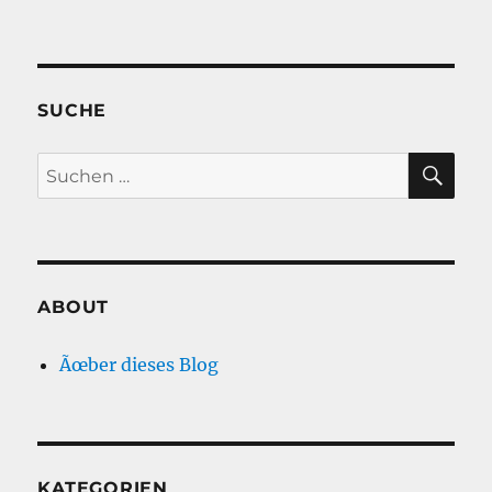
SUCHE
SU
Suche
nach:
ABOUT
Ãœber dieses Blog
KATEGORIEN