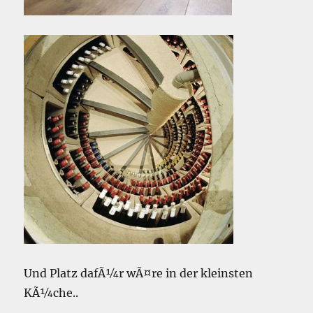
Und Platz dafÃ¼r wÃ¤re in der kleinsten
KÃ¼che..