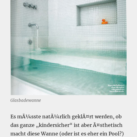
Glasbadewanne
Es mÃ¼sste natÃ¼rlich geklÃ¤rt werden, ob
das ganze „kindersicher“ ist aber Ã¤sthetisch
macht diese Wanne (oder ist es eher ein Pool?)