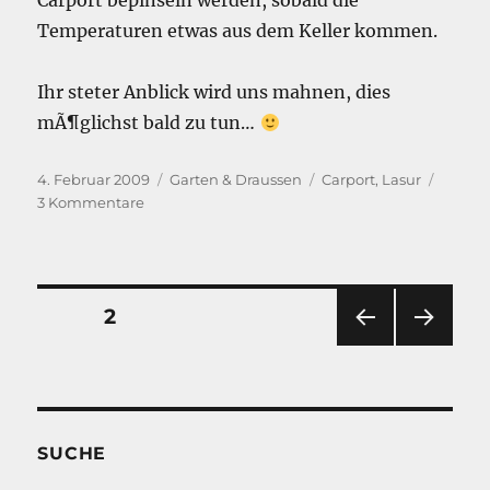
Carport bepinseln werden, sobald die
Temperaturen etwas aus dem Keller kommen.
Ihr steter Anblick wird uns mahnen, dies
mÃ¶glichst bald zu tun…
Veröffentlicht
Kategorien
Schlagwörter
4. Februar 2009
Garten & Draussen
Carport
,
Lasur
am
zu
3 Kommentare
Warten
auf
Lasierwetter
Seitennummerierung
SEITE
2
VOR
NÄC
der
HERI
HSTE
GE
SEIT
Beiträge
SEIT
E
E
SUCHE