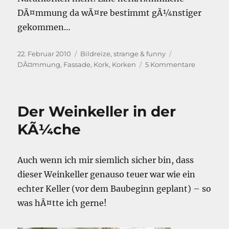
DÃ¤mmung da wÃ¤re bestimmt gÃ¼nstiger
gekommen…
Veröffentlicht
Kategorien
Schlagwörter
22. Februar 2010
Bildreize
,
strange & funny
am
zu
DÃ¤mmung
,
Fassade
,
Kork
,
Korken
5 Kommentare
Voll
verkorkt
Der Weinkeller in der
KÃ¼che
Auch wenn ich mir siemlich sicher bin, dass
dieser Weinkeller genauso teuer war wie ein
echter Keller (vor dem Baubeginn geplant) – so
was hÃ¤tte ich gerne!