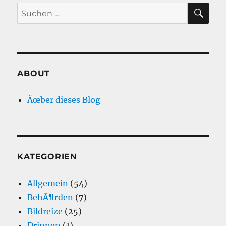
SU
Suche
nach:
ABOUT
Ãœber dieses Blog
KATEGORIEN
Allgemein
(54)
BehÃ¶rden
(7)
Bildreize
(25)
Drinnen
(1)