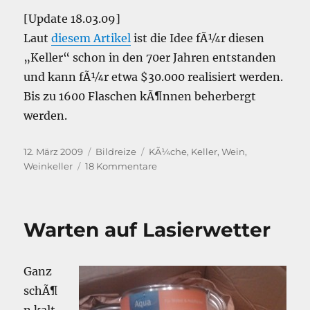
[Update 18.03.09]
Laut
diesem Artikel
ist die Idee fÃ¼r diesen
„Keller“ schon in den 70er Jahren entstanden
und kann fÃ¼r etwa $30.000 realisiert werden.
Bis zu 1600 Flaschen kÃ¶nnen beherbergt
werden.
Veröffentlicht
Kategorien
Schlagwörter
12. März 2009
Bildreize
KÃ¼che
,
Keller
,
Wein
,
am
zu
Weinkeller
18 Kommentare
Der
Weinkeller
in
Warten auf Lasierwetter
der
KÃ¼che
Ganz
schÃ¶