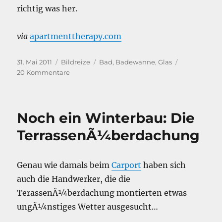
richtig was her.
via
apartmenttherapy.com
Veröffentlicht
Kategorien
Schlagwörter
31. Mai 2011
Bildreize
Bad
,
Badewanne
,
Glas
am
zu
20 Kommentare
Glasbadewanne
Noch ein Winterbau: Die
TerrassenÃ¼berdachung
Genau wie damals beim
Carport
haben sich
auch die Handwerker, die die
TerassenÃ¼berdachung montierten etwas
ungÃ¼nstiges Wetter ausgesucht…