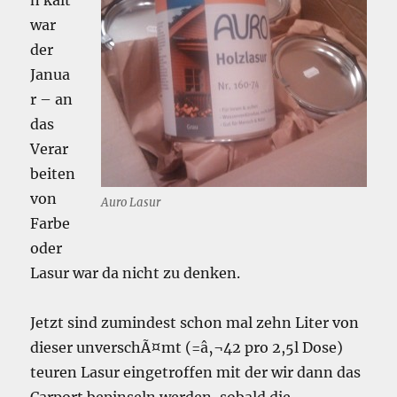
n kalt
war
der
Janua
r – an
das
Verar
beiten
von
Auro Lasur
Farbe
oder
Lasur war da nicht zu denken.
Jetzt sind zumindest schon mal zehn Liter von
dieser unverschÃ¤mt (=â‚¬42 pro 2,5l Dose)
teuren Lasur eingetroffen mit der wir dann das