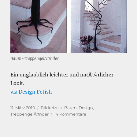
Baum-TreppengelÃ¤nder
Ein unglaublich leichter und natÃ¼rlicher
Look.
via Design Fetish
Veröffentlicht
Kategorien
Schlagwörter
11. März 2010
Bildreize
Baum
,
Design
,
am
zu
TreppengelÃ¤nder
14 Kommentare
Designer-
TreppengelÃ¤nder