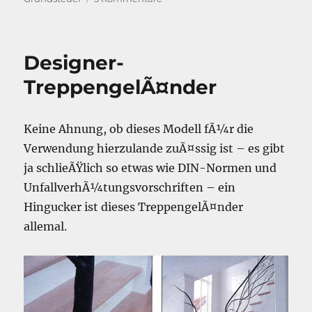
Eigenheimzulage
vs.
Grundsteuer
Designer-
TreppengelÃ¤nder
Keine Ahnung, ob dieses Modell fÃ¼r die
Verwendung hierzulande zuÃ¤ssig ist – es gibt
ja schlieÃŸlich so etwas wie DIN-Normen und
UnfallverhÃ¼tungsvorschriften – ein
Hingucker ist dieses TreppengelÃ¤nder
allemal.