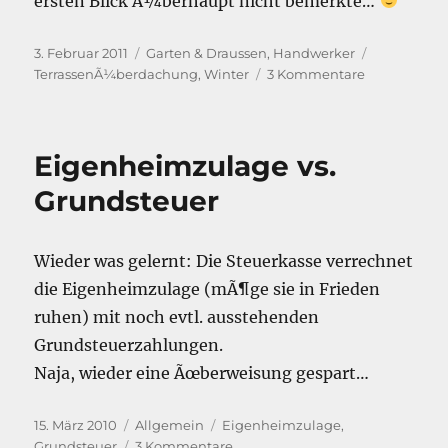
ersten Blick Ã¼berhaupt nicht bemerkte…
Veröffentlicht
Kategorien
Schlagwört
3. Februar 2011
Garten & Draussen
,
Handwerker
am
zu
TerrassenÃ¼berdachung
,
Winter
3 Kommentare
Noch
ein
Winterbau:
Eigenheimzulage vs.
Die
TerrassenÃ
Grundsteuer
Wieder was gelernt: Die Steuerkasse verrechnet
die Eigenheimzulage (mÃ¶ge sie in Frieden
ruhen) mit noch evtl. ausstehenden
Grundsteuerzahlungen.
Naja, wieder eine Ãœberweisung gespart…
Veröffentlicht
Kategorien
Schlagwörter
15. März 2010
Allgemein
Eigenheimzulage
,
am
zu
Grundsteuer
3 Kommentare