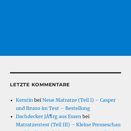
LETZTE KOMMENTARE
Kerstin
bei
Neue Matratze (Teil I) – Casper
und Bruno im Test – Bestellung
Dachdecker JÃ¶rg aus Essen
bei
Matratzentest (Teil III) – Kleine Presseschau