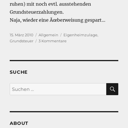
ruhen) mit noch evtl. ausstehenden
Grundsteuerzahlungen.
Naja, wieder eine Ãœberweisung gespart…
Veröffentlicht
Kategorien
Schlagwörter
15. März 2010
Allgemein
Eigenheimzulage
,
am
zu
Grundsteuer
3 Kommentare
Eigenheimzulage
vs.
Grundsteuer
SUCHE
SU
Suche
nach:
ABOUT