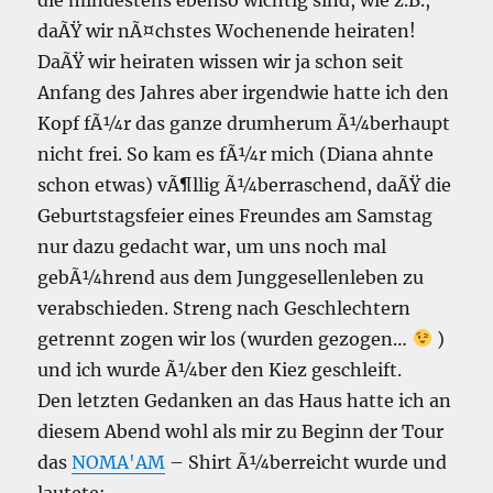
daÃŸ wir nÃ¤chstes Wochenende heiraten!
DaÃŸ wir heiraten wissen wir ja schon seit
Anfang des Jahres aber irgendwie hatte ich den
Kopf fÃ¼r das ganze drumherum Ã¼berhaupt
nicht frei. So kam es fÃ¼r mich (Diana ahnte
schon etwas) vÃ¶llig Ã¼berraschend, daÃŸ die
Geburtstagsfeier eines Freundes am Samstag
nur dazu gedacht war, um uns noch mal
gebÃ¼hrend aus dem Junggesellenleben zu
verabschieden. Streng nach Geschlechtern
getrennt zogen wir los (wurden gezogen…
)
und ich wurde Ã¼ber den Kiez geschleift.
Den letzten Gedanken an das Haus hatte ich an
diesem Abend wohl als mir zu Beginn der Tour
das
NOMA'AM
– Shirt Ã¼berreicht wurde und
lautete: