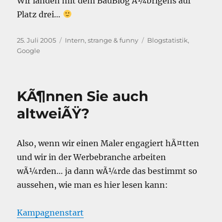
Wir landen mit dem BauBlog Ã¼brigens auf
Platz drei…
Veröffentlicht
Kategorien
Schlagwörter
25. Juli 2005
Intern
,
strange & funny
Blogstatistik
,
am
Google
KÃ¶nnen Sie auch
altweiÃŸ?
Also, wenn wir einen Maler engagiert hÃ¤tten
und wir in der Werbebranche arbeiten
wÃ¼rden… ja dann wÃ¼rde das bestimmt so
aussehen, wie man es hier lesen kann:
Kampagnenstart