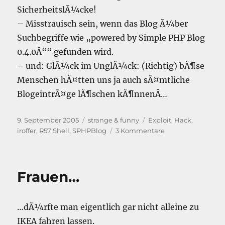
SicherheitslÃ¼cke!
– Misstrauisch sein, wenn das Blog Ã¼ber
Suchbegriffe wie „powered by Simple PHP Blog
0.4.0Â““ gefunden wird.
– und: GlÃ¼ck im UnglÃ¼ck: (Richtig) bÃ¶se
Menschen hÃ¤tten uns ja auch sÃ¤mtliche
BlogeintrÃ¤ge lÃ¶schen kÃ¶nnenÂ…
Veröffentlicht
Kategorien
Schlagwörter
9. September 2005
strange & funny
Exploit
,
Hack
,
am
zu
iroffer
,
R57 Shell
,
SPHPBlog
3 Kommentare
Hacked
–
oder
Frauen…
„was
bin
ich
fÃ¼r
…dÃ¼rfte man eigentlich gar nicht alleine zu
ein
IKEA fahren lassen.
13373r