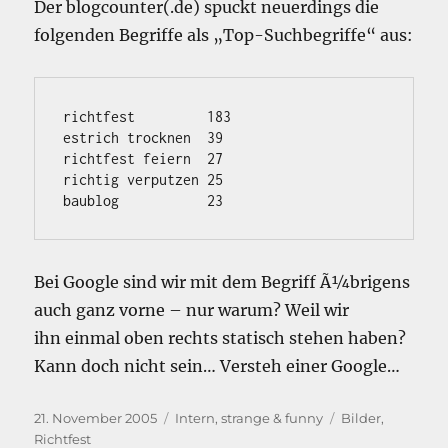
Der blogcounter(.de) spuckt neuerdings die
folgenden Begriffe als „Top-Suchbegriffe“ aus:
richtfest         183

estrich trocknen  39

richtfest feiern  27

richtig verputzen 25

Bei Google sind wir mit dem Begriff Ã¼brigens
auch ganz vorne – nur warum? Weil wir
ihn einmal oben rechts statisch stehen haben?
Kann doch nicht sein… Versteh einer Google…
Veröffentlicht
Kategorien
Schlagwörter
21. November 2005
Intern
,
strange & funny
Bilder
,
am
Richtfest