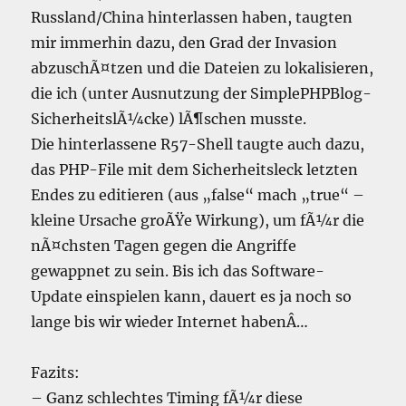
Russland/China hinterlassen haben, taugten
mir immerhin dazu, den Grad der Invasion
abzuschÃ¤tzen und die Dateien zu lokalisieren,
die ich (unter Ausnutzung der SimplePHPBlog-
SicherheitslÃ¼cke) lÃ¶schen musste.
Die hinterlassene R57-Shell taugte auch dazu,
das PHP-File mit dem Sicherheitsleck letzten
Endes zu editieren (aus „false“ mach „true“ –
kleine Ursache groÃŸe Wirkung), um fÃ¼r die
nÃ¤chsten Tagen gegen die Angriffe
gewappnet zu sein. Bis ich das Software-
Update einspielen kann, dauert es ja noch so
lange bis wir wieder Internet habenÂ…
Fazits:
– Ganz schlechtes Timing fÃ¼r diese