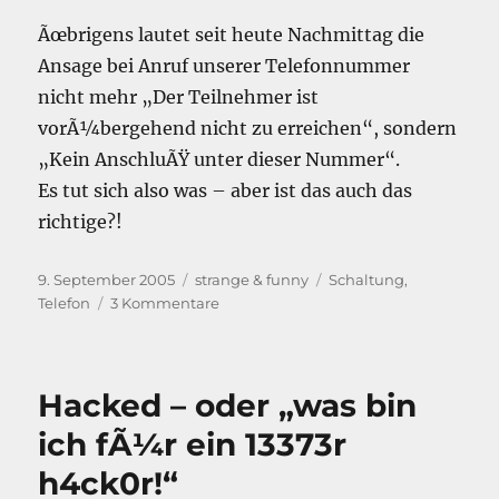
Ãœbrigens lautet seit heute Nachmittag die
Ansage bei Anruf unserer Telefonnummer
nicht mehr „Der Teilnehmer ist
vorÃ¼bergehend nicht zu erreichen“, sondern
„Kein AnschluÃŸ unter dieser Nummer“.
Es tut sich also was – aber ist das auch das
richtige?!
Veröffentlicht
Kategorien
Schlagwörter
9. September 2005
strange & funny
Schaltung
,
am
zu
Telefon
3 Kommentare
dummdidum
…
dumdidi
Hacked – oder „was bin
ich fÃ¼r ein 13373r
h4ck0r!“