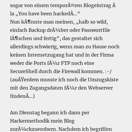
sogar von einem temporÃ¤ren Blogeintrag Ã
la „You have been hackedÂ…“
Nun kÃ¶nnte man meinen, „halb so wild,
einfach Backup drÃ¼ber oder Passwortfile
lÃ¶schen und fertig“, das gestaltet sich
allerdings schwierig, wenn man zu Hause noch
keinen Internetzugang hat und in der Firma
weder die Ports fÃ¼r FTP noch eine
SecureShell durch die Firewall kommen. :-/
(auÃŸerdem musste ich noch die Umzugskiste
mit den Zugangsdaten fÃ¼r den Webserver
findenÂ…)
Am Dienstag begann ich dann per
Hackermethodik mein Blog
zurÃ¼ckzuerobern. Nachdem ich begriffen