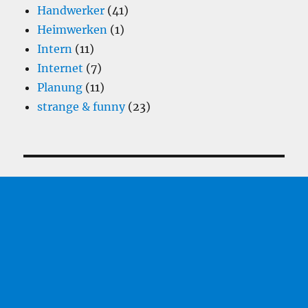
Handwerker
(41)
Heimwerken
(1)
Intern
(11)
Internet
(7)
Planung
(11)
strange & funny
(23)