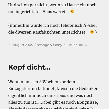
Und schon gar nicht, wenn zu Hause ein noch
h4ck0r!“
uneingerichtetes Haus wartet…
(immerhin wurde ich noch telefonisch Ã¼ber
die diversen Kaufabsichten unterrichtet…
)
Veröffentlicht
Kategorien
Schlagwörter
19. August 2005
strange & funny
Frauen
,
IKEA
am
Kopf dicht…
Wenn man sich 4 Wochen vor dem
Einzugstermin befindet, kreisen die Gedanken
eigentlich nur noch ums Haus und was noch
alles zu tun ist… Dabei gibt es noch Ereignisse,
die mindestens ebenso wichtig sind, wie z.B.,