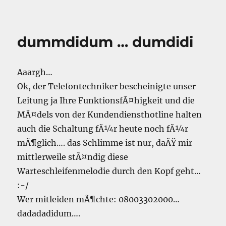
dummdidum … dumdidi
Aaargh…
Ok, der Telefontechniker bescheinigte unser
Leitung ja Ihre FunktionsfÃ¤higkeit und die
MÃ¤dels von der Kundendiensthotline halten
auch die Schaltung fÃ¼r heute noch fÃ¼r
mÃ¶glich…. das Schlimme ist nur, daÃŸ mir
mittlerweile stÃ¤ndig diese
Warteschleifenmelodie durch den Kopf geht…
:-/
Wer mitleiden mÃ¶chte: 08003302000…
dadadadidum….