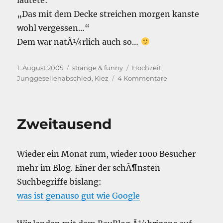
„Das mit dem Decke streichen morgen kanste
wohl vergessen…“
Dem war natÃ¼rlich auch so…
Veröffentlicht
Kategorien
Schlagwörter
1. August 2005
strange & funny
Hochzeit
,
am
zu
Junggesellenabschied
,
Kiez
4 Kommentare
Kopf
dicht…
Zweitausend
Wieder ein Monat rum, wieder 1000 Besucher
mehr im Blog. Einer der schÃ¶nsten
Suchbegriffe bislang:
was ist genauso gut wie Google