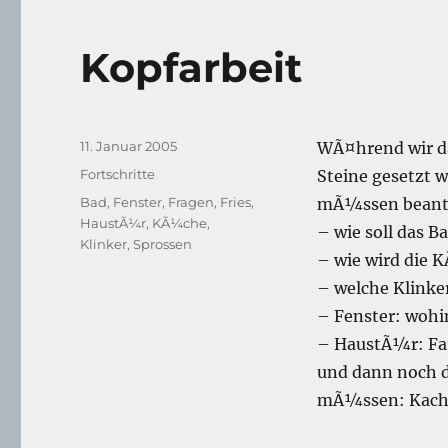
Kopfarbeit
Veröffentlicht
11. Januar 2005
WÃ¤hrend wir da
am
Kategorien
Fortschritte
Steine gesetzt w
Schlagwörter
Bad
,
Fenster
,
Fragen
,
Fries
,
mÃ¼ssen beant
HaustÃ¼r
,
KÃ¼che
,
– wie soll das B
Klinker
,
Sprossen
– wie wird die
– welche Klinke
– Fenster: wohi
– HaustÃ¼r: Fa
und dann noch d
mÃ¼ssen: Kache