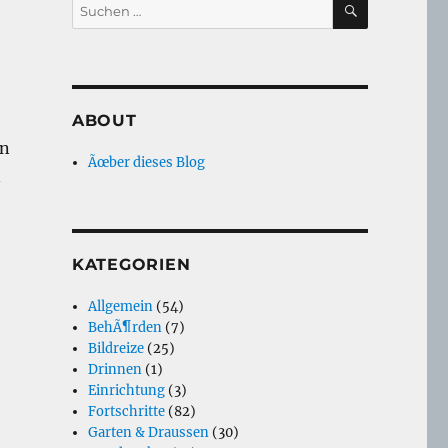
Suche
nach:
ABOUT
en
Ãœber dieses Blog
n
KATEGORIEN
Allgemein
(54)
BehÃ¶rden
(7)
Bildreize
(25)
Drinnen
(1)
Einrichtung
(3)
Fortschritte
(82)
Garten & Draussen
(30)