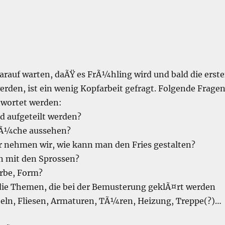
rauf warten, daÃŸ es FrÃ¼hling wird und bald die erst
erden, ist ein wenig Kopfarbeit gefragt. Folgende Frage
wortet werden:
ad aufgeteilt werden?
 KÃ¼che aussehen?
r nehmen wir, wie kann man den Fries gestalten?
n mit den Sprossen?
rbe, Form?
ie Themen, die bei der Bemusterung geklÃ¤rt werden
ln, Fliesen, Armaturen, TÃ¼ren, Heizung, Treppe(?)…