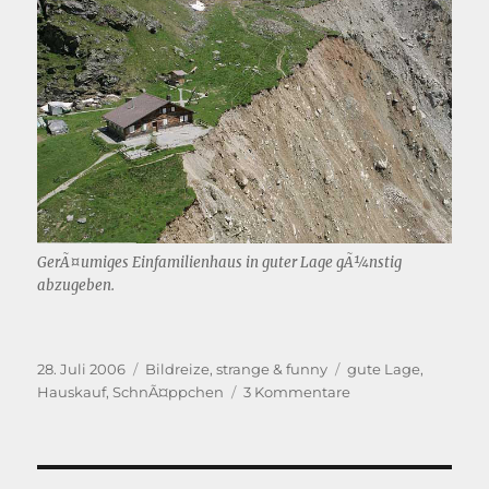
GerÃ¤umiges Einfamilienhaus in guter Lage gÃ¼nstig
abzugeben.
Veröffentlicht
Kategorien
Schlagwörter
28. Juli 2006
Bildreize
,
strange & funny
gute Lage
,
am
zu
Hauskauf
,
SchnÃ¤ppchen
3 Kommentare
SchnÃ¤ppchen