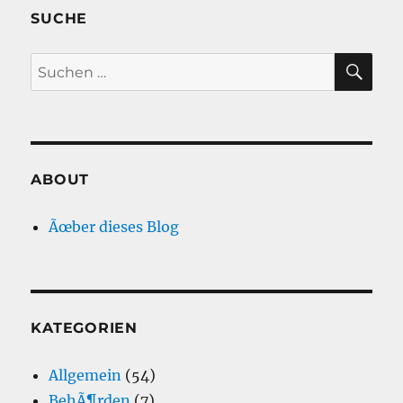
SUCHE
SU
Suche
nach:
ABOUT
Ãœber dieses Blog
KATEGORIEN
Allgemein
(54)
BehÃ¶rden
(7)