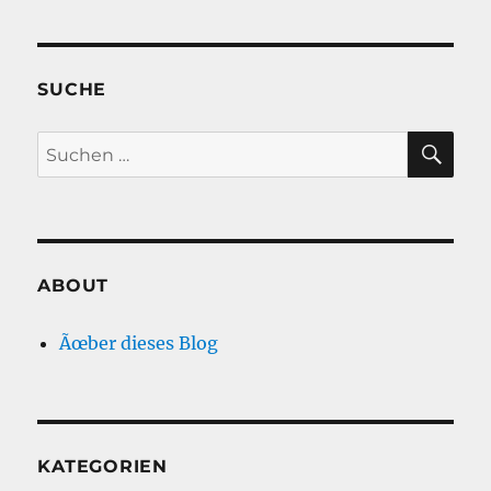
SUCHE
SU
Suche
nach:
ABOUT
Ãœber dieses Blog
KATEGORIEN