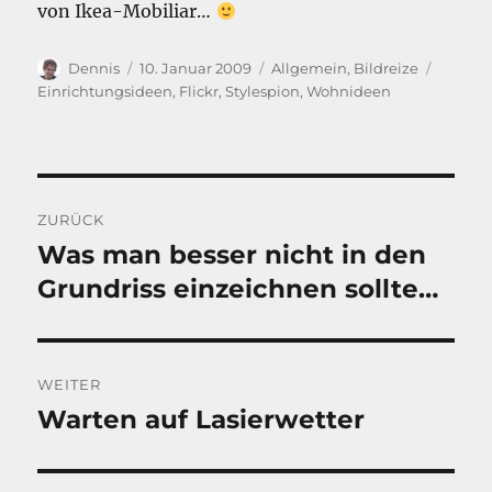
von Ikea-Mobiliar…
Autor
Veröffentlicht
Kategorien
Schlag
Dennis
10. Januar 2009
Allgemein
,
Bildreize
am
Einrichtungsideen
,
Flickr
,
Stylespion
,
Wohnideen
Beitragsnavigation
ZURÜCK
Was man besser nicht in den
Vorheriger
Beitrag:
Grundriss einzeichnen sollte…
WEITER
Warten auf Lasierwetter
Nächster
Beitrag: